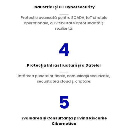
Industrial și OT Cybersecurity
Protecție avansată pentru SCADA, IoT și rețele
operaționale, cu vizibilitate aprofundată și
reziliență.
4
Protecția Infrastructurii și a Datelor
Întărirea punctelor finale, comunicații securizate,
securitatea cloud și criptare.
5
Evaluarea și Consultanța privind Riscurile
Cibernetice