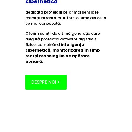
cibernetică
dedicată protejării celor mai sensibile
medii și infrastructuri într-o lume din ce în
ce mai conectată.
Oferim soluții de ultimă generație care
asigură protecția activelor digitale și
fizice, combinând
inteligența
cibernetică, monitorizarea în timp
real și tehnologiile de apărare
aeriană
.
DESPRE NOI