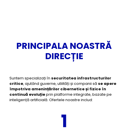
PRINCIPALA NOASTRĂ
DIRECȚIE
Suntem specializați în
securitatea infrastructurilor
critice
, ajutând guverne, utilități și companii să
se apere
împotriva amenințărilor cibernetice și fizice în
continuă evoluție
prin platforme integrate, bazate pe
inteligență artificială. Ofertele noastre includ:
1