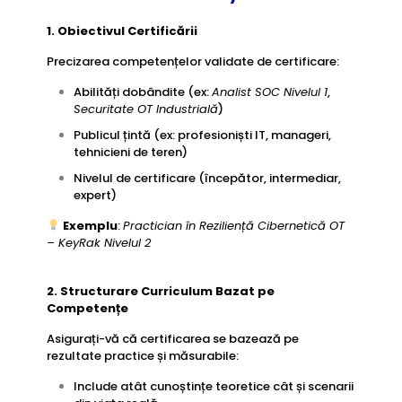
1. Obiectivul Certificării
Precizarea competențelor validate de certificare:
Abilități dobândite (ex:
Analist SOC Nivelul 1
,
Securitate OT Industrială
)
Publicul țintă (ex: profesioniști IT, manageri,
tehnicieni de teren)
Nivelul de certificare (începător, intermediar,
expert)
Exemplu
:
Practician în Reziliență Cibernetică OT
– KeyRak Nivelul 2
2. Structurare Curriculum Bazat pe
Competențe
Asigurați-vă că certificarea se bazează pe
rezultate practice și măsurabile:
Include atât cunoștințe teoretice cât și scenarii