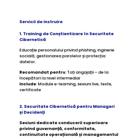
Servicii de instruire
1.
Training de Conștientizare în Securitate
Cibernetică
Educație personalului privind phishing, inginerie
socială, gestionarea parolelor și protecția
datelor.
Recomandat pentru
: Toți angajații – de la
începători la nivel intermediar
Include
: Module e-learning, sesiuni live, teste,
certificate
2. Securitate Cibernetică pentru Manageri
și Decidenți
Sesiuni dedicate conducerii superioare
privind guvernanță, conformitate,
continuitate operațională și managementul