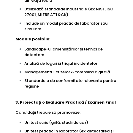
din viața reală
Utilizează standarde industriale (ex: NIST, ISO
27001, MITRE ATT&CK)
Include un modul practic de laborator sau
simulare
Module posibile
:
Landscape-ul amenințărilor și tehnici de
detectare
Analiză de loguri și triajul incidentelor
Managementul crizelor & forensică digitală
Standardele de conformitate relevante pentru
regiune
3. Proiectați o Evaluare Practică / Examen Final
Candidații trebuie să promoveze:
Un test scris (grilă, studii de caz)
Un test practic în laborator (ex: detectarea și