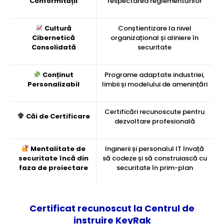
Conformității
respectarea reglementărilor
Cultură
Conștientizare la nivel
Cibernetică
organizațional și aliniere în
Consolidată
securitate
Conținut
Programe adaptate industriei,
Personalizabil
limbii și modelului de amenințări
Certificări recunoscute pentru
Căi de Certificare
dezvoltare profesională
Mentalitate de
Inginerii și personalul IT învață
securitate încă din
să codeze și să construiască cu
faza de proiectare
securitate în prim-plan
Certificat recunoscut la Centrul de
instruire KeyRak